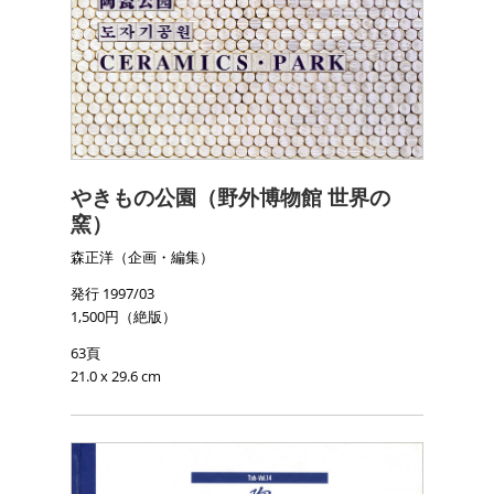
やきもの公園（野外博物館 世界の
窯）
森正洋（企画・編集）
発行 1997/03
1,500円（絶版）
63頁
21.0 x 29.6 cm