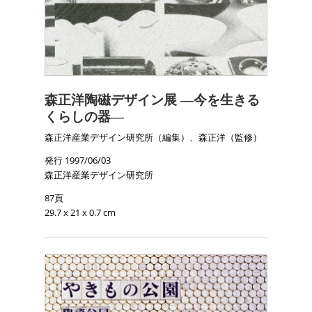
森正洋陶磁デザイン展 ―今を生きる
くらしの器―
森正洋産業デザイン研究所（編集）、森正洋（監修）
発行 1997/06/03
森正洋産業デザイン研究所
87頁
29.7 x 21 x 0.7 cm