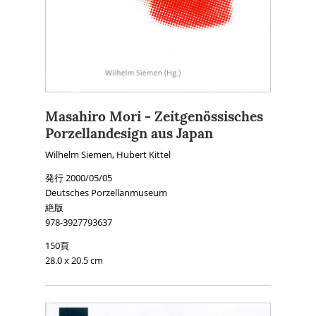
Masahiro Mori - Zeitgenössisches
Porzellandesign aus Japan
Wilhelm Siemen, Hubert Kittel
発行 2000/05/05
Deutsches Porzellanmuseum
絶版
978-3927793637
150頁
28.0 x 20.5 cm