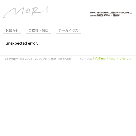
お知らせ
ご挨拶・窓口
アーカイヴス
unexpected error.
Copyright: (C) 2008 - 2026 All Rights Reserved.
contact:
info@morimasahiro-ds.org